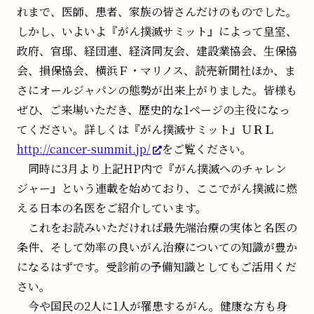
れまで、医師、患者、家族の皆さんだけのものでした。
しかし、いよいよ『がん撲滅サミット』によって皇室、
政府、官邸、経団連、経済同友会、建設業協会、生保協
会、損保協会、横浜Ｆ・マリノス、読売新聞社ほか、ま
さにオールジャパンの態勢が出来上がりました。皆様も
ぜひ、ご来場いただき、歴史的な1ページの主役になっ
てください。詳しくは『がん撲滅サミット』ＵＲＬ
http://cancer-summit.jp/
をご覧ください。
同時に3月より上記HP内で『がん撲滅へのチャレン
ジャー』という連載を始めており、ここでがん撲滅に燃
える日本の名医をご紹介しています。
これをお読みいただければ最先端治療の実体と名医の
条件、そして効率の良いがん治療についての知識が豊か
になるはずです。受診前の予備知識としてもご活用くだ
さい。
今や国民の2人に1人が罹患するがん。健康な方も身