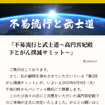
Toshio Ｎakami Official Site
『不易流行と武士道～高円宮妃殿
下とがん撲滅サミット～』
2015/6/5
ご無沙汰しております。
さて、私が顧問を務めさせていただいている『第1回
がん撲滅サミット』が、いよいよ2015年6月9日〈火〉
午後13時からパシフィコ横浜にて開幕します。
このたび我々の志にご共感をいただいた高円宮妃殿下
のご来場が正式に決定いたしました。がんとの闘いはこ