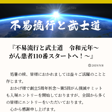
Toshio Ｎakami Official Site
『不易流行と武士道 令和元年～
がん患者110番スタートへ！～』
2019/9/8
処暑の候、皆様におかれましては益々ご活躍のことと
存じます。
おかげ様で創立5周年祈念～第5回がん撲滅サミット
も入場エントリーを開始しておりますが、全国から多く
の皆様にエントリーをいただいております。
心から感謝申し上げます。